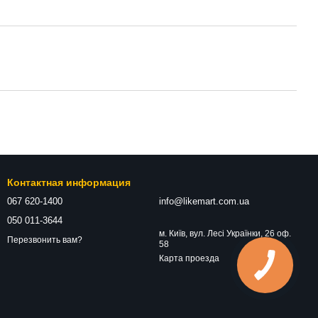
Контактная информация
067 620-1400
info@likemart.com.ua
050 011-3644
м. Київ, вул. Лесі Українки, 26 оф.
Перезвонить вам?
58
Карта проезда