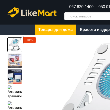
Перейти к основному контенту
067 620-1400
050 0
Товары для дома
Красота и здо
−31%