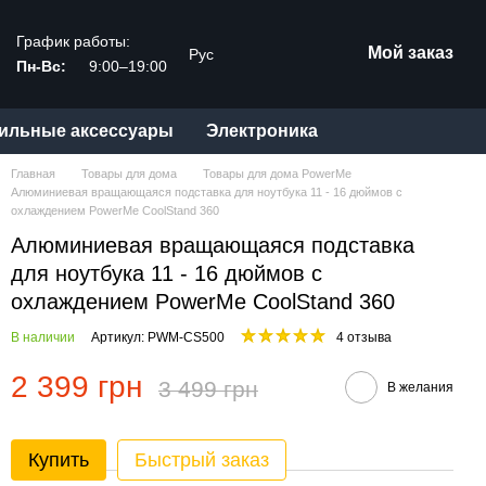
График работы:
Мой заказ
Рус
Пн-Вс:
9:00–19:00
ильные аксессуары
Электроника
Главная
Товары для дома
Товары для дома PowerMe
Алюминиевая вращающаяся подставка для ноутбука 11 - 16 дюймов с
охлаждением PowerMe CoolStand 360
Алюминиевая вращающаяся подставка
для ноутбука 11 - 16 дюймов с
охлаждением PowerMe CoolStand 360
В наличии
Артикул: PWM-CS500
4 отзыва
2 399 грн
3 499 грн
В желания
Купить
Быстрый заказ