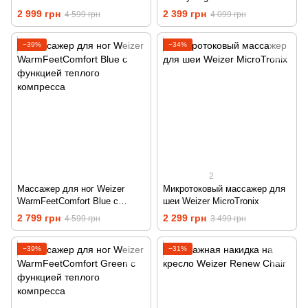
2 999 грн
2 399 грн
4 599 грн
4 099 грн
−39%
−34%
2
Массажер для ног Weizer
Микротоковый массажер для
WarmFeetComfort Blue с
шеи Weizer MicroTronix
функцией теплого компресса
2 799 грн
2 299 грн
4 599 грн
3 499 грн
−39%
−31%