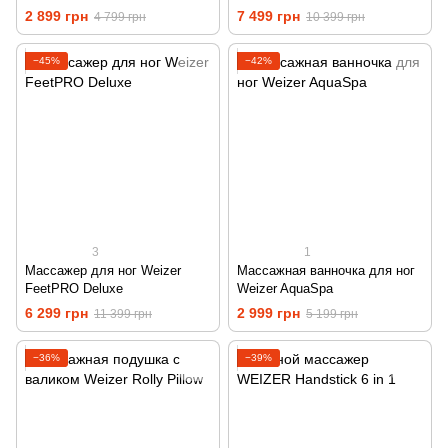
ReNova
2 899 грн
7 499 грн
4 799 грн
10 399 грн
−45%
−42%
3
1
Массажер для ног Weizer
Массажная ванночка для ног
FeetPRO Deluxe
Weizer AquaSpa
6 299 грн
2 999 грн
11 399 грн
5 199 грн
−36%
−39%