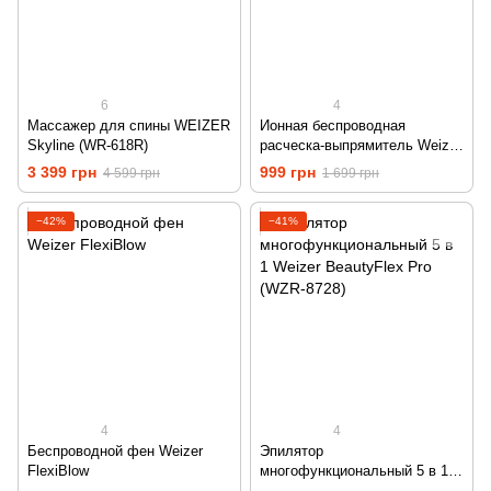
6
4
Массажер для спины WEIZER
Ионная беспроводная
Skyline (WR-618R)
расческа-выпрямитель Weizer
IonicGlam Pro
3 399 грн
999 грн
4 599 грн
1 699 грн
−42%
−41%
4
4
Беспроводной фен Weizer
Эпилятор
FlexiBlow
многофункциональный 5 в 1
Weizer BeautyFlex Pro (WZR-