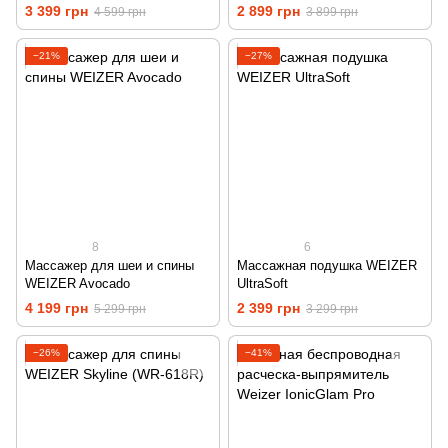
3 399 грн
2 899 грн
4 599 грн
3 899 грн
−21%
−27%
8
6
Массажер для шеи и спины
Массажная подушка WEIZER
WEIZER Avocado
UltraSoft
4 199 грн
2 399 грн
5 299 грн
3 299 грн
−26%
−41%