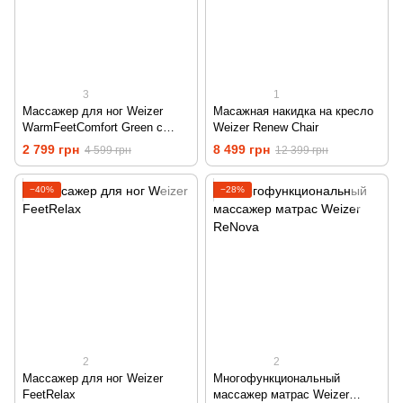
3
1
Массажер для ног Weizer
Масажная накидка на кресло
WarmFeetComfort Green с
Weizer Renew Chair
функцией теплого компресса
2 799 грн
8 499 грн
4 599 грн
12 399 грн
−40%
−28%
2
2
Массажер для ног Weizer
Многофункциональный
FeetRelax
массажер матрас Weizer