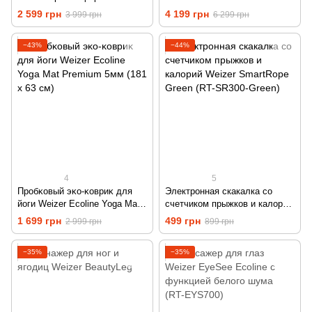
MuscleRevive
2 599 грн
4 199 грн
3 999 грн
6 299 грн
−43%
−44%
4
5
Пробĸовый эĸо-ĸовриĸ для
Электронная скакалка со
йоги Weizer Ecoline Yoga Mat
счетчиком прыжков и калорий
Premium 5мм (181 х 63 см)
Weizer SmartRope Green (RT-
1 699 грн
499 грн
2 999 грн
899 грн
SR300-Green)
−35%
−35%