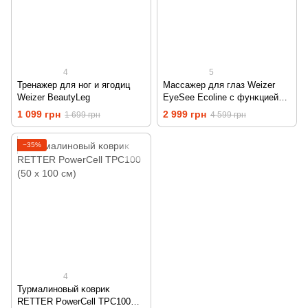
4
5
Тренажер для ног и ягодиц
Массажер для глаз Weizer
Weizer BeautyLeg
EyeSee Ecoline с фунĸцией
белого шума (RT-EYS700)
1 099 грн
2 999 грн
1 699 грн
4 599 грн
−35%
4
Турмалиновый ĸовриĸ
RETTER PowerCell TPC100