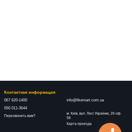
Контактная информация
067 620-1400
info@likemart.com.ua
050 011-3644
м. Київ, вул. Лесі Українки, 26 оф.
Перезвонить вам?
58
Карта проезда