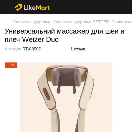
Красота и здоровье
Красота и здоровье RETTER
Универсал
Универсальний массажер для шеи и
плеч Weizer Duo
Артикул:
RT-8850D
1 отзыв
−35%