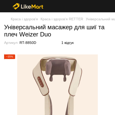
Краса і здоров'я
Краса і здоров'я RETTER
Універсальний м
Універсальний масажер для шиї та
плеч Weizer Duo
Артикул:
RT-8850D
1 відгук
−35%