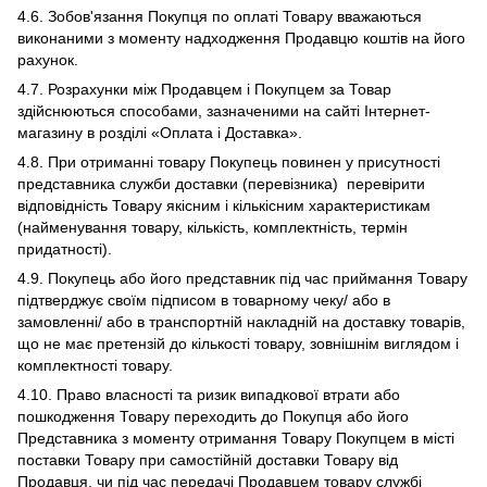
4.6. Зобов'язання Покупця по оплаті Товару вважаються
виконаними з моменту надходження Продавцю коштів на його
рахунок.
4.7. Розрахунки між Продавцем і Покупцем за Товар
здійснюються способами, зазначеними на сайті Інтернет-
магазину в розділі «Оплата і Доставка».
4.8. При отриманні товару Покупець повинен у присутності
представника служби доставки (перевізника) перевірити
відповідність Товару якісним і кількісним характеристикам
(найменування товару, кількість, комплектність, термін
придатності).
4.9. Покупець або його представник під час приймання Товару
підтверджує своїм підписом в товарному чеку/ або в
замовленні/ або в транспортній накладній на доставку товарів,
що не має претензій до кількості товару, зовнішнім виглядом і
комплектності товару.
4.10. Право власності та ризик випадкової втрати або
пошкодження Товару переходить до Покупця або його
Представника з моменту отримання Товару Покупцем в місті
поставки Товару при самостійній доставки Товару від
Продавця, чи під час передачі Продавцем товару службі