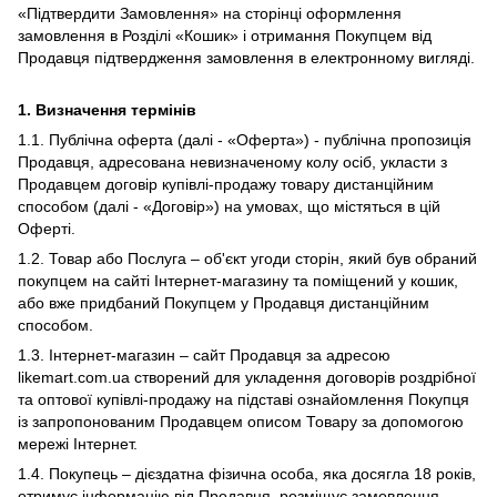
«Підтвердити Замовлення» на сторінці оформлення
замовлення в Розділі «Кошик» і отримання Покупцем від
Продавця підтвердження замовлення в електронному вигляді.
1.
Визначення термінів
1.1. Публічна оферта (далі - «Оферта») - публічна пропозиція
Продавця, адресована невизначеному колу осіб, укласти з
Продавцем договір купівлі-продажу товару дистанційним
способом (далі - «Договір») на умовах, що містяться в цій
Оферті.
1.2. Товар або Послуга – об'єкт угоди сторін, який був обраний
покупцем на сайті Інтернет-магазину та поміщений у кошик,
або вже придбаний Покупцем у Продавця дистанційним
способом.
1.3. Інтернет-магазин – сайт Продавця за адресою
likemart.com.ua створений для укладення договорів роздрібної
та оптової купівлі-продажу на підставі ознайомлення Покупця
із запропонованим Продавцем описом Товару за допомогою
мережі Інтернет.
1.4. Покупець – дієздатна фізична особа, яка досягла 18 років,
отримує інформацію від Продавця, розміщує замовлення