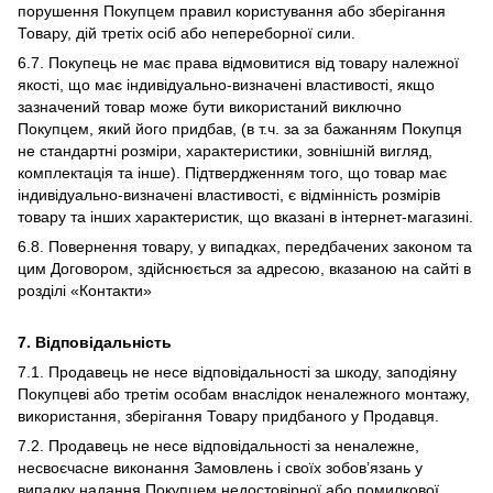
порушення Покупцем правил користування або зберігання
Товару, дій третіх осіб або непереборної сили.
6.7. Покупець не має права відмовитися від товару належної
якості, що має індивідуально-визначені властивості, якщо
зазначений товар може бути використаний виключно
Покупцем, який його придбав, (в т.ч. за за бажанням Покупця
не стандартні розміри, характеристики, зовнішній вигляд,
комплектація та інше). Підтвердженням того, що товар має
індивідуально-визначені властивості, є відмінність розмірів
товару та інших характеристик, що вказані в інтернет-магазині.
6.8. Повернення товару, у випадках, передбачених законом та
цим Договором, здійснюється за адресою, вказаною на сайті в
розділі «Контакти»
7. Відповідальність
7.1. Продавець не несе відповідальності за шкоду, заподіяну
Покупцеві або третім особам внаслідок неналежного монтажу,
використання, зберігання Товару придбаного у Продавця.
7.2. Продавець не несе відповідальності за неналежне,
несвоєчасне виконання Замовлень і своїх зобов’язань у
випадку надання Покупцем недостовірної або помилкової