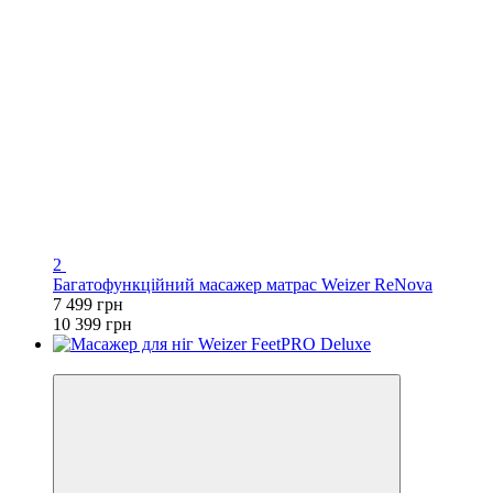
2
Багатофункційний масажер матрас Weizer ReNova
7 499 грн
10 399 грн
−45%