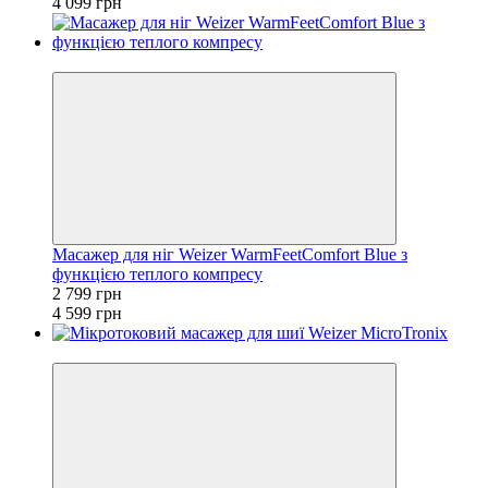
4 099 грн
−39%
Масажер для ніг Weizer WarmFeetComfort Blue з
функцією теплого компресу
2 799 грн
4 599 грн
−34%