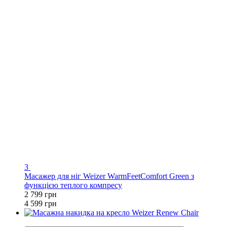
3
Масажер для ніг Weizer WarmFeetComfort Green з
функцією теплого компресу
2 799 грн
4 599 грн
−31%