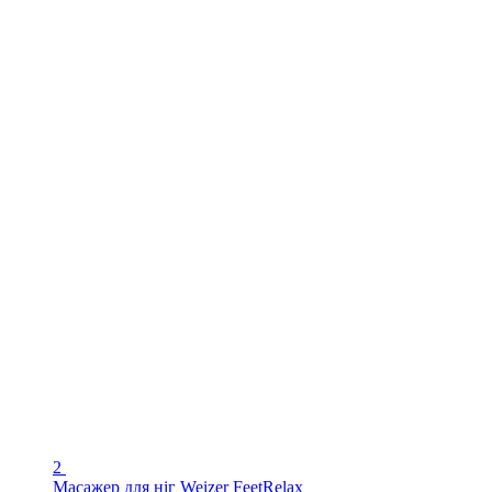
2
Масажер для ніг Weizer FeetRelax