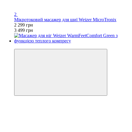
2
Мікротоковий масажер для шиї Weizer MicroTronix
2 299 грн
3 499 грн
−39%