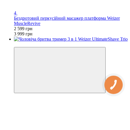
4
Бездротовий перкусійний масажер платформа Weizer
MuscleRevive
2 599 грн
3 999 грн
−42%