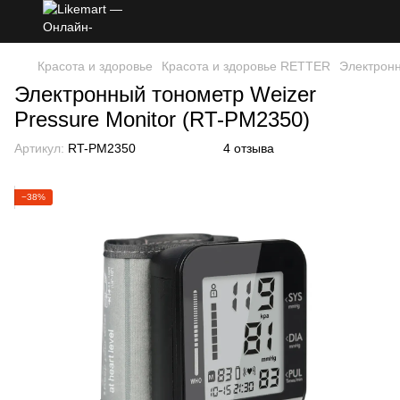
Красота и здоровье
Красота и здоровье RETTER
Электронн
Электронный тонометр Weizer
Pressure Monitor (RT-PM2350)
Артикул:
RT-PM2350
4 отзыва
−38%