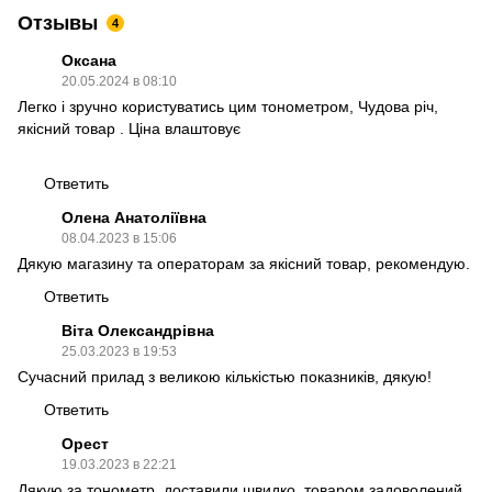
Отзывы
4
Оксана
20.05.2024 в 08:10
Легко і зручно користуватись цим тонометром, Чудова річ,
якісний товар . Ціна влаштовує
Ответить
Олена Анатоліївна
08.04.2023 в 15:06
Дякую магазину та операторам за якісний товар, рекомендую.
Ответить
Віта Олександрівна
25.03.2023 в 19:53
Сучасний прилад з великою кількістью показників, дякую!
Ответить
Орест
19.03.2023 в 22:21
Дякую за тонометр, доставили швидко, товаром задоволений.