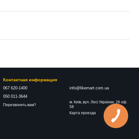
Контактная информация
067 620-1400
info@likemart.com.ua
050 011-3644
м. Київ, вул. Лесі Українки, 26 оф.
Перезвонить вам?
58
Карта проезда