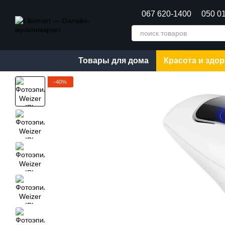
Перейти к основному контенту
067 620-1400
050 0
Товары для дома
Красота и здо
−40%