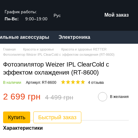
График работы:
Мой заказ
Рус
Пн-Вс:
9:00–19:00
ильные аксессуары
Электроника
Главная
Красота и здоровье
Красота и здоровье RETTER
Фотоэпилятор Weizer IPL ClearCold с эффектом охлаждения (RT-8600)
Фотоэпилятор Weizer IPL ClearCold с
эффектом охлаждения (RT-8600)
В наличии
Артикул: RT-8600
4 отзыва
2 699 грн
4 499 грн
В желания
Купить
Быстрый заказ
Характеристики