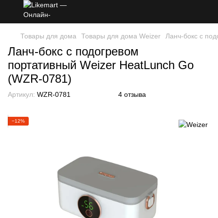
Товары для дома
Товары для дома Weizer
Ланч-бокс с по
Ланч-бокс с подогревом
портативный Weizer HeatLunch Go
(WZR-0781)
Артикул:
WZR-0781
4 отзыва
−12%