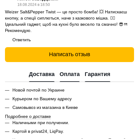
18.08.2024 в 18:50
Weizer Salt&Pepper Twist — це просто бомба! 💥 Натискаєш
кнопку, а спеції сиплються, наче з казкового мішка. 🧙‍♂️
Ідеальний гаджет, щоб на кухні було весело та смачно! 😎🍴
Рекомендую.
Ответить
Написать отзыв
Доставка
Оплата
Гарантия
Новой почтой по Украине
Курьером по Вашему адресу
Самовывоз из магазина в Киеве
Подробнее о доставке
Наличными при получении.
Картой в privat24, LiqPay.