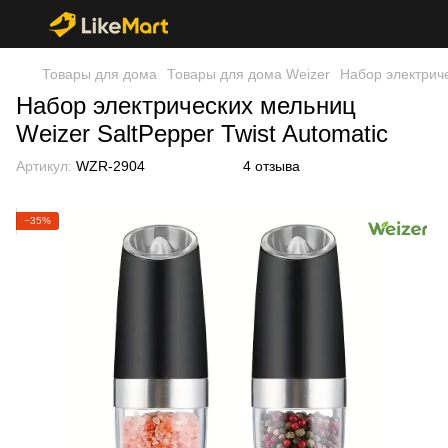
Товары для дома
Товары для дома Weizer
Набор электриче
Набор электрических мельниц
Weizer SaltPepper Twist Automatic
Артикул:
WZR-2904
4 отзыва
−35%