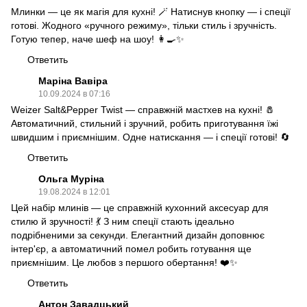
Млинки — це як магія для кухні! 🪄 Натиснув кнопку — і спеції
готові. Жодного «ручного режиму», тільки стиль і зручність.
Готую тепер, наче шеф на шоу! 👩‍🍳✨
Ответить
Маріна Вавіра
10.09.2024 в 07:16
Weizer Salt&Pepper Twist — справжній мастхев на кухні! 🧂
Автоматичний, стильний і зручний, робить приготування їжі
швидшим і приємнішим. Одне натискання — і спеції готові! 🔄
Ответить
Ольга Муріна
19.08.2024 в 12:01
Цей набір млинів — це справжній кухонний аксесуар для
стилю й зручності! 💃 З ним спеції стають ідеально
подрібненими за секунди. Елегантний дизайн доповнює
інтер'єр, а автоматичний помел робить готування ще
приємнішим. Це любов з першого обертання! ❤️✨
Ответить
Антон Завадцький