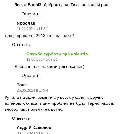
Лисюк Віталій, Доброго дня. Так є на задній ряд.
Ответить
Ярослав
11.06.2024 в 11:34
Для jeep patriot 2013 г.в. подходит?
Ответить
Служба турботи про клієнтів
13.06.2024 в 08:21
Ярослав, так, накидки універсальні)
Ответить
Таня
26.05.2024 в 17:44
Купила накидки, замінила у всьому салоні. Зручно
встановлюються, з цим проблем не було. Гарної якості,
зносостійкі, приємні на дотик.
Ответить
Андрій Капелюх
03.11.2023 в 14:15