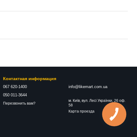
Контактная информация
067 620-1400
info@likemart.com.ua
050 011-3644
м. Київ, вул. Лесі Українки, 26 оф.
Перезвонить вам?
58
Карта проезда