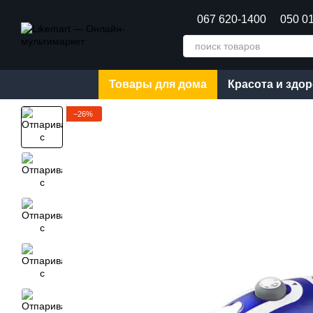
Перейти к основному контенту
067 620-1400
050 0
Товары для дома
Красота и здо
−26%