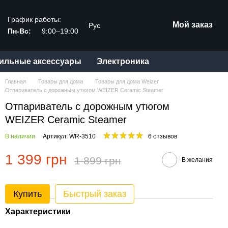
График работы:
Мой заказ
Рус
Пн-Вс:
9:00–19:00
ильные аксессуары
Электроника
Главная
Товары для дома
Товары для дома Weizer
Отпариватель с дорожным утюгом WEIZER Ceramic Steamer
Отпариватель с дорожным утюгом
WEIZER Ceramic Steamer
В наличии
Артикул: WR-3510
6 отзывов
1 399 грн
1 899 грн
В желания
Купить
Быстрый заказ
Характеристики