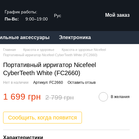
График работы:
Мой заказ
Рус
Пн-Вс:
9:00–19:00
ильные аксессуары
Электроника
Главная
Красота и здоровье
Красота и здоровье Nicefeel
Портативный ирригатор Nicefeel CyberTeeth White (FC2660)
Портативный ирригатор Nicefeel
CyberTeeth White (FC2660)
Нет в наличии
Артикул: FC2660
Оставить отзыв
1 699 грн
2 799 грн
В желания
Сообщить, когда появится
Характеристики