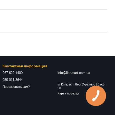
Контактная информация
067 620-1400
info@likemart.com.ua
050 011-3644
м. Київ, вул. Лесі Українки, 26 оф.
Перезвонить вам?
58
Карта проезда