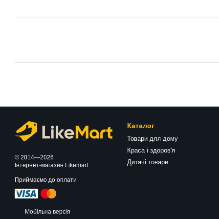
Каталог
Товари для дому
Краса і здоров'я
© 2014—2026
Дитячі товари
Інтернет-магазин Likemart
Приймаємо до оплати
Мобільна версія