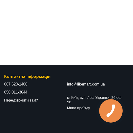
Контактна інформація
067 620-1400
info@likemart.com.ua
050 011-3644
м. Київ, вул. Лесі Українки, 26 оф.
Передзвонити вам?
58
Мапа проїзду