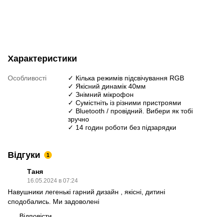
Характеристики
Особливості
✓ Кілька режимів підсвічування RGB
✓ Якісний динамік 40мм
✓ Знімний мікрофон
✓ Сумістніть із різними пристроями
✓ Bluetooth / провідний. Вибери як тобі
зручно
✓ 14 годин роботи без підзарядки
Відгуки
1
Таня
16.05.2024 в 07:24
Навушники легенькі гарний дизайн , якісні, дитині
сподобались. Ми задоволені
Відповісти