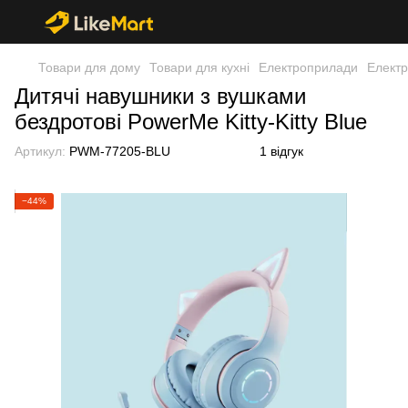
Товари для дому
Товари для кухні
Електроприлади
Елект
Дитячі навушники з вушками
бездротові PowerMe Kitty-Kitty Blue
Артикул:
PWM-77205-BLU
1 відгук
−44%