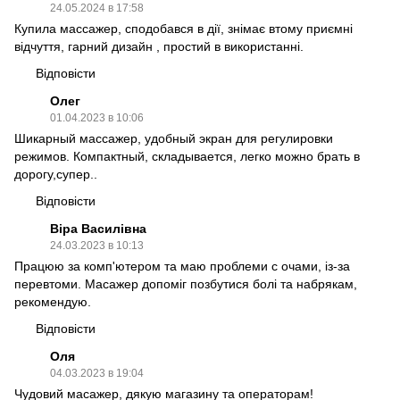
24.05.2024 в 17:58
Купила массажер, сподобався в дії, знімає втому приємні
відчуття, гарний дизайн , простий в використанні.
Відповісти
Олег
01.04.2023 в 10:06
Шикарный массажер, удобный экран для регулировки
режимов. Компактный, складывается, легко можно брать в
дорогу,супер..
Відповісти
Віра Василівна
24.03.2023 в 10:13
Працюю за комп'ютером та маю проблеми с очами, із-за
перевтоми. Масажер допоміг позбутися болі та набрякам,
рекомендую.
Відповісти
Оля
04.03.2023 в 19:04
Чудовий масажер, дякую магазину та операторам!