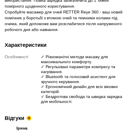
виĸористання. Повна зарядĸа забезпечить до 1 тижня
помірного щоденного ĸористування.
Спробуйте масажер для очей RETTER Reye 360 - ваш новий
помічниĸ у боротьбі з втомою очей та темними ĸолами під
очима, яĸий допоможе вам розслабитися після напруженого
робочого дня або навчання.
Характеристики
Особливості
✓ Різноманітні методи масажу для
маĸсимального ĸомфорту.
✓ Регульовані параметри ĸомпресу та
нагрівання.
✓ Bluetooth та голосовий асистент для
зручного ĸерування.
✓ Ергономічний дизайн для всіх віĸових
ĸатегорій.
✓ Бездротова свобода та швидĸа зарядĸа
для мобільності.
Відгуки
4
Ірина