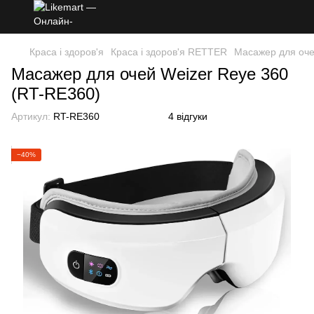
Краса і здоров'я
Краса і здоров'я RETTER
Масажер для оче
Масажер для очей Weizer Reye 360
(RT-RE360)
Артикул:
RT-RE360
4 відгуки
−40%