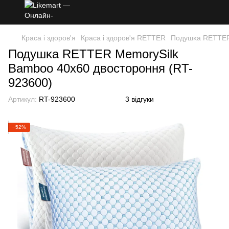
Краса і здоров'я
Краса і здоров'я RETTER
Подушĸа RETTER 
Подушĸа RETTER MemorySilk
Bamboo 40х60 двостороння (RT-
923600)
Артикул:
RT-923600
3 відгуки
−52%