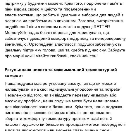
підтримку у будь-який момент. Крім того, подрібнена пам'ять
піни відома своєю міцністю та гіпоалергенними
властивостями, що робить її ідеальним вибором для людей з
алергією чи проблемами з диханням. Загалом, використання
подрібненої піни з ефектом пам'яті в подушці RETTER
MemorySilk надає безліч переваг для користувача, що
забезпечує підвищений комфорт, підтримку та неперевершену
вентиляцію. Ортопедичні властивості подушки забезпечують
ідеальну підтримку голови, шиї та хребта під час сну. Забудьте
про марні ночі і вітайте глибокий, спокійний сон!
Регульована висота та максимальний температурний
комфорт
Наша подушка має регульовану висоту, так що ви можете
налаштувати її на свої індивідуальні уподобання та потреби.
Незалежно від того, чи ви віддаєте перевагу низькому або
високому профілю, наша подушка може бути налаштована
для відповідності вашим бажанням. Крім того, наша подушка
виготовлена ​​з високоякісних матеріалів, що допомагає
зберігати комфортну температуру протягом всієї ночі. З
нашою подушкою ви більше не прокидатиметеся посеред ночі
в поті та дискомфорті - ви зможете спати міцним сном і