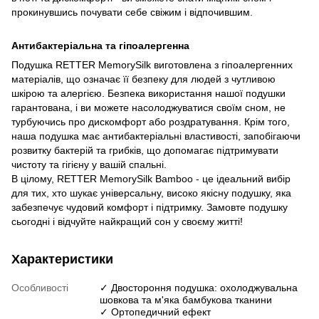
прокинувшись почувати себе свіжим і відпочившим.
Антибактеріальна та гіпоалергенна
Подушка RETTER MemorySilk виготовлена ​​з гіпоалергенних
матеріалів, що означає її безпеку для людей з чутливою
шкірою та алергією. Безпека використання нашої подушки
гарантована, і ви можете насолоджуватися своїм сном, не
турбуючись про дискомфорт або роздратування. Крім того,
наша подушка має антибактеріальні властивості, запобігаючи
розвитку бактерій та грибків, що допомагає підтримувати
чистоту та гігієну у вашій спальні.
В цілому, RETTER MemorySilk Bamboo - це ідеальний вибір
для тих, хто шукає універсальну, високо якісну подушку, яка
забезпечує чудовий комфорт і підтримку. Замовте подушку
сьогодні і відчуйте найкращий сон у своєму житті!
Характеристики
Особливості
✓ Двостороння подушка: охолоджувальна
шовкова та м'яка бамбукова тканини
✓ Ортопедичний ефект