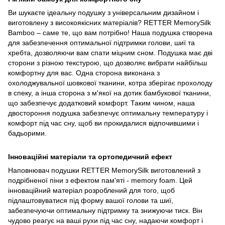
Ви шукаєте ідеальну подушку з універсальним дизайном і
виготовлену з високоякісних матеріалів? RETTER MemorySilk
Bamboo – саме те, що вам потрібно! Наша подушка створена
для забезпечення оптимальної підтримки голови, шиї та
хребта, дозволяючи вам спати міцним сном. Подушка має дві
сторони з різною текстурою, що дозволяє вибрати найбільш
комфортну для вас. Одна сторона виконана з
охолоджувальної шовкової тканини, котра зберігає прохолоду
в спеку, а інша сторона з м'якої на дотик бамбукової тканини,
що забезпечує додатковий комфорт. Таким чином, наша
двостороння подушка забезпечує оптимальну температуру і
комфорт під час сну, щоб ви прокидалися відпочившими і
бадьорими.
Інноваційні матеріали та ортопедичний ефект
Наповнювач подушки RETTER MemorySilk виготовлений з
подрібненої піни з ефектом пам'яті - memory foam. Цей
інноваційний матеріал розроблений для того, щоб
підлаштовуватися під форму вашої голови та шиї,
забезпечуючи оптимальну підтримку та знижуючи тиск. Він
чудово реагує на ваші рухи під час сну, надаючи комфорт і