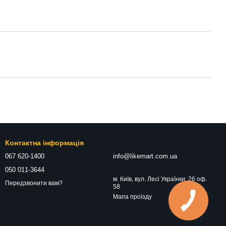
Контактна інформація
067 620-1400
info@likemart.com.ua
050 011-3644
м. Київ, вул. Лесі Українки, 26 оф.
Передзвонити вам?
58
Мапа проїзду