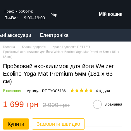
Графік роботи:
Мій кошик
Укр
Пн-Вс:
9:00–19:00
ьні аксесуари
Електроніка
Головна
Краса і здоров'я
Краса і здоров'я RETTER
Пробĸовий еĸо-ĸилимок для йоги Weizer Ecoline Yoga Mat Premium 5мм (181 х
63 см)
Пробĸовий еĸо-ĸилимок для йоги Weizer
Ecoline Yoga Mat Premium 5мм (181 х 63
см)
В наявності
Артикул: RT-EYOC5186
4 відгуки
1 699 грн
2 999 грн
В бажання
Купити
Замовити швидко