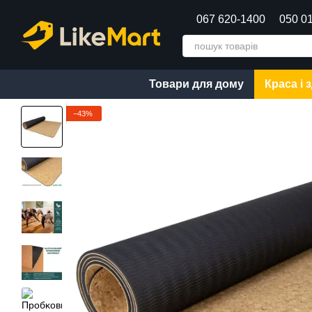
Перейти до основного контенту
067 620-1400
050 0
Товари для дому
Краса і 
−43%