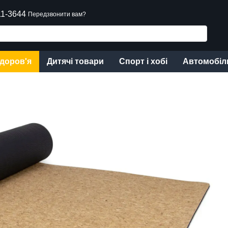
11-3644
Передзвонити вам?
здоров'я
Дитячі товари
Спорт і хобі
Автомобіл