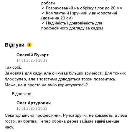
роботи
✓ Розрахований на обрізку гілок до 20 мм
✓ Компактний і зручний у використанні
(довжина 20 см)
✓ Надійність і довговічність для
професійного догляду за садом
Відгуки
4
Олексій Букарт
14.01.2025 в 20:19
Так собі...
Замовляв для саду, але очікував більшої зручності. Для тонких
гілок супер, але з товстими доводиться трохи повозитись.
Може, це я просто не вмію користуватись?
Відповісти
Олег Артурович
10.01.2025 в 20:22
Секатор дійсно професійний. Ручки зручні, не ковзають, а леза
гострі, як бритва. Тепер обрізка дерев займає вдвічі менше
часу.