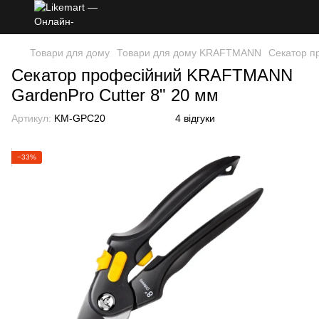
Товари для дому
Товари для дому KRAFTMANN
Секатор п
Секатор професійний KRAFTMANN
GardenPro Cutter 8" 20 мм
Артикул:
KM-GPC20
4 відгуки
−33%