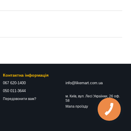
Контактна інформація
067 620-1400
info@likemart.com.ua
050 011-3644
м. Київ, вул. Лесі Українки, 26 оф.
Передзвонити вам?
58
Мапа проїзду