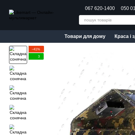
Перейти до основного контенту
067 620-1400
050 0
Товари для дому
Краса і 
−41%
3