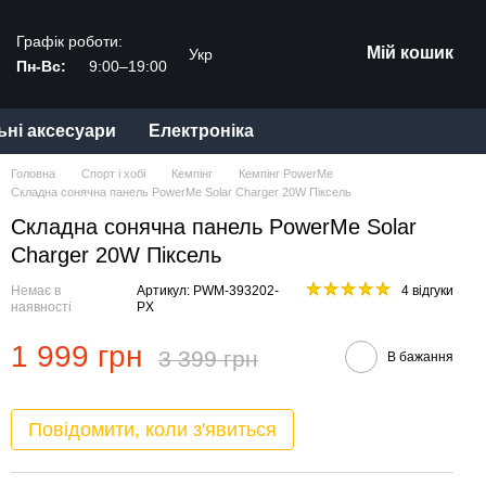
Графік роботи:
Мій кошик
Укр
Пн-Вс:
9:00–19:00
ьні аксесуари
Електроніка
Головна
Спорт і хобі
Кемпінг
Кемпінг PowerMe
Складна сонячна панель PowerMe Solar Charger 20W Піксель
Складна сонячна панель PowerMe Solar
Charger 20W Піксель
Немає в
Артикул: PWM-393202-
4 відгуки
наявності
PX
1 999 грн
3 399 грн
В бажання
Повідомити, коли з'явиться