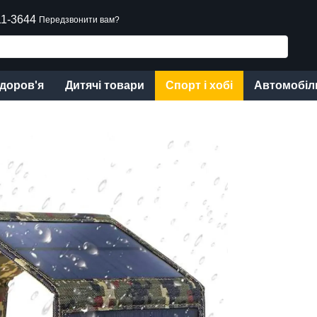
11-3644
Передзвонити вам?
здоров'я
Дитячі товари
Спорт і хобі
Автомобіл