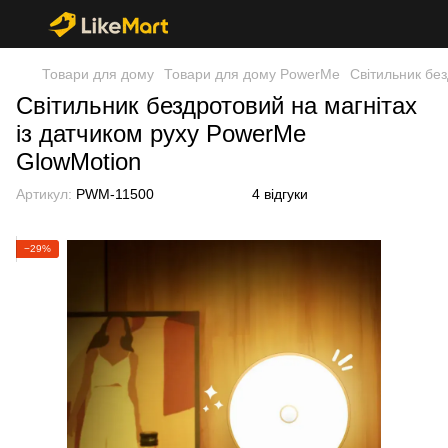
Товари для дому
Товари для дому PowerMe
Світильник бе
Світильник бездротовий на магнітах
із датчиком руху PowerMe
GlowMotion
Артикул:
PWM-11500
4 відгуки
−29%