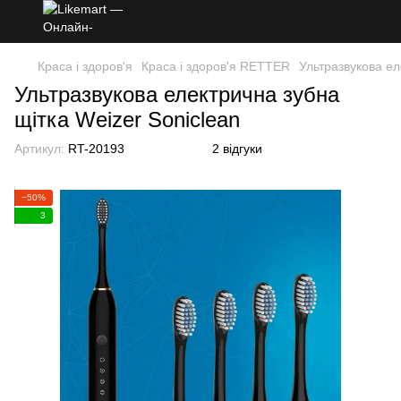
Краса і здоров'я
Краса і здоров'я RETTER
Ультразвукова ел
Ультразвукова електрична зубна
щітка Weizer Soniclean
Артикул:
RT-20193
2 відгуки
−50%
3