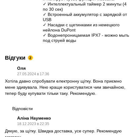
✓ Интеллектуальный таймер 2 минуты (4
по 30 сек)
✓ Встроенный аккумулятор с зарядкой от
USB
✓ Насадки с щетинками из немецкого
нейлона DuPont
✓ Водонепроницаемая IPX7 - можно мыть
под струей воды
Відгуки
2
Оля
27.05.2024 в 17:36
Хотіла давно спробувати електронну щітку. Вона приємно
мене здивувала. Нею краще користуватися чим звичайною,
тепер буду купувати тільки таку. Рекомендую.
Відповісти
Аліна Науменко
18.12.2023 в 22:35
Дякую, за щітку. Швидка доставка, усе супер. Рекомендую
магазин.