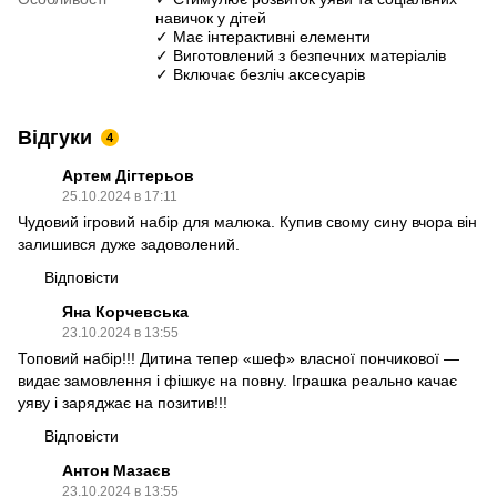
навичок у дітей
✓ Має інтерактивні елементи
✓ Виготовлений з безпечних матеріалів
✓ Включає безліч аксесуарів
Відгуки
4
Артем Дігтерьов
25.10.2024 в 17:11
Чудовий ігровий набір для малюка. Купив свому сину вчора він
залишився дуже задоволений.
Відповісти
Яна Корчевська
23.10.2024 в 13:55
Топовий набір!!! Дитина тепер «шеф» власної пончикової —
видає замовлення і фішкує на повну. Іграшка реально качає
уяву і заряджає на позитив!!!
Відповісти
Антон Мазаєв
23.10.2024 в 13:55