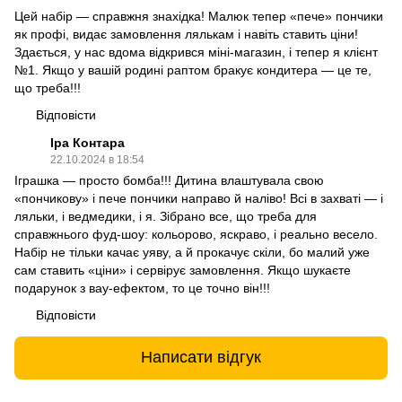
Цей набір — справжня знахідка! Малюк тепер «пече» пончики
як профі, видає замовлення лялькам і навіть ставить ціни!
Здається, у нас вдома відкрився міні-магазин, і тепер я клієнт
№1. Якщо у вашій родині раптом бракує кондитера — це те,
що треба!!!
Відповісти
Іра Контара
22.10.2024 в 18:54
Іграшка — просто бомба!!! Дитина влаштувала свою
«пончикову» і пече пончики направо й наліво! Всі в захваті — і
ляльки, і ведмедики, і я. Зібрано все, що треба для
справжнього фуд-шоу: кольорово, яскраво, і реально весело.
Набір не тільки качає уяву, а й прокачує скіли, бо малий уже
сам ставить «ціни» і сервірує замовлення. Якщо шукаєте
подарунок з вау-ефектом, то це точно він!!!
Відповісти
Написати відгук