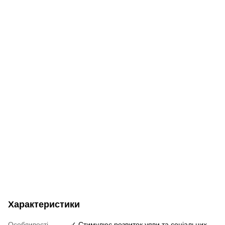
Характеристики
Особливості
✓ Стимулює розвиток уяви та соціальних