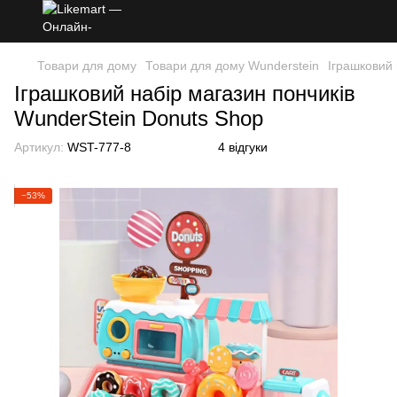
Товари для дому
Товари для дому Wunderstein
Іграшковий 
Іграшковий набір магазин пончиків
WunderStein Donuts Shop
Артикул:
WST-777-8
4 відгуки
−53%