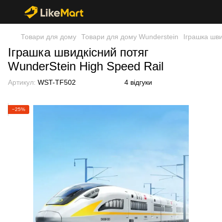
Товари для дому
Товари для дому Wunderstein
Іграшка шви
Іграшка швидкісний потяг
WunderStein High Speed Rail
Артикул:
WST-TF502
4 відгуки
−25%