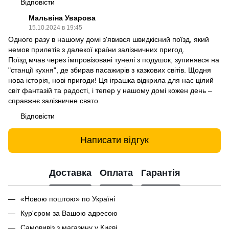
Відповісти
Мальвіна Уварова
15.10.2024 в 19:45
Одного разу в нашому домі з'явився швидкісний поїзд, який
немов прилетів з далекої країни залізничних пригод.
Поїзд мчав через імпровізовані тунелі з подушок, зупинявся на
"станції кухня", де збирав пасажирів з казкових світів. Щодня
нова історія, нові пригоди! Ця іграшка відкрила для нас цілий
світ фантазій та радості, і тепер у нашому домі кожен день –
справжнє залізничне свято.
Відповісти
Написати відгук
Доставка
Оплата
Гарантія
«Новою поштою» по Україні
Кур'єром за Вашою адресою
Самовивіз з магазину у Києві