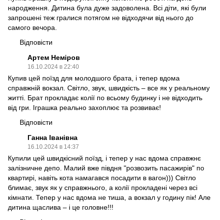
народження. Дитина була дуже задоволена. Всі діти, які були
запрошені теж гралися потягом не відходячи від нього до
самого вечора.
Відповісти
Артем Неміров
16.10.2024 в 22:40
Купив цей поїзд для молодшого брата, і тепер вдома
справжній вокзал. Світло, звук, швидкість – все як у реальному
житті. Брат прокладає колії по всьому будинку і не відходить
від гри. Іграшка реально захоплює та розвиває!
Відповісти
Ганна Іванівна
16.10.2024 в 14:37
Купили цей швидкісний поїзд, і тепер у нас вдома справжнє
залізничне депо. Малий вже півдня "розвозить пасажирів" по
квартирі, навіть кота намагався посадити в вагон))) Світло
блимає, звук як у справжнього, а колії прокладені через всі
кімнати. Тепер у нас вдома не тиша, а вокзал у годину пік! Але
дитина щаслива – і це головне!!!