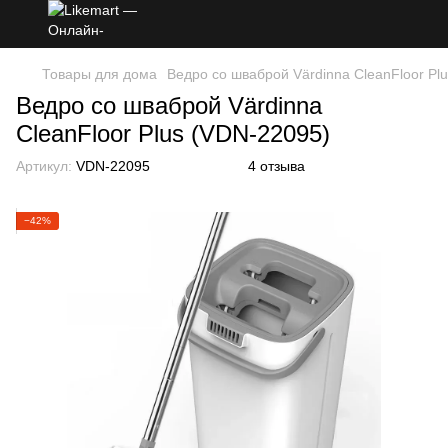
Товары для дома
Ведро со шваброй Värdinna CleanFloor Pl
Ведро со шваброй Värdinna
CleanFloor Plus (VDN-22095)
Артикул:
VDN-22095
4 отзыва
−42%