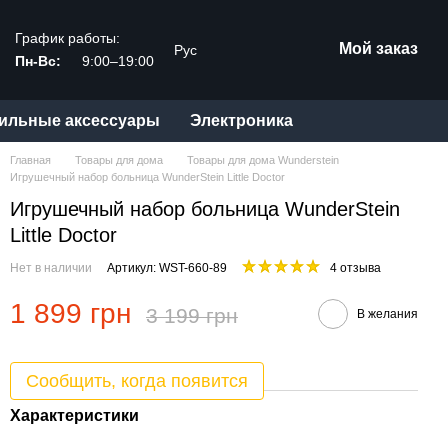
График работы:
Мой заказ
Рус
Пн-Вс:
9:00–19:00
ильные аксессуары
Электроника
Главная
Товары для дома
Товары для дома Wunderstein
Игрушечный набор больница WunderStein Little Doctor
Игрушечный набор больница WunderStein
Little Doctor
Нет в наличии
Артикул: WST-660-89
4 отзыва
1 899 грн
3 199 грн
В желания
Сообщить, когда появится
Характеристики