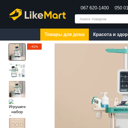
Перейти к основному контенту
067 620-1400
050 0
Товары для дома
Красота и здо
−41%