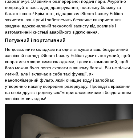
і забезпечує 10 хвилин безперервної подачі пари. Акуратно
попрасуйте весь одяг, драпірування, постільну білизну та
багато іншого! Крім того, відпарювач iSteam Luxury Edition
захистить ваші речі і забезпечить безпечне використання
завдяки вдосконаленій технології захисту від розливів і
автоматичній системі аварійного відключення.
Потужний і портативний
Не дозволяйте складкам на одязі зіпсувати ваш бездоганний
зовнішній вигляд. iSteam Luxury Edition досить потужний, щоб
впоратися з жорсткими складками, і досить компактний, щоб
його можна було легко сховати в вашому багажі. Він не тільки
легкий, але і включає в себе такі функції, як
нанополімерний фільтр, який очищає воду і запобігає
утворенню накипу всередині резервуару. Проведіть враження
на своїх друзів і родину своїм приголомшливим і бездоганним
зовнішнім виглядом!