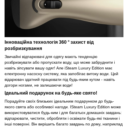
Інноваційна технологія 360 ° захист від
розбризкування
Звичайні відпарювачі для одягу мають тенденцію
розбризкувати або пропускати воду, що може забруднити і
навіть зіпсувати вашу одяг! Але iSteam Luxury Edition має
електронну насосну систему, яка запобігає витоку води. Цей
відарювач здатний працювати під будь-яким кутом - навіть
догори ногами, не залишаючи води!
Ідеальний подарунок на будь-яке свято!
Порадуйте своїх близьких ідеальним подарунком до будь-
якого свята або особливої нагоди. ISteam Luxury Edition може
використовуватися будь-ким і для багатьох домашніх завдань:
відпарювати, чистити, обробляти і освіжати будь-які тканини і
інші поверхні. Він вирішить багато завдань по дому, наприклад